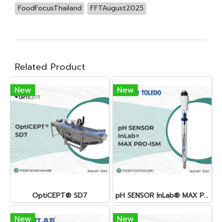
FoodFocusThailand
FFTAugust2025
Related Product
New
New
OptiCEPT® SD7
pH SENSOR InLab® MAX PRO-ISM
New
New