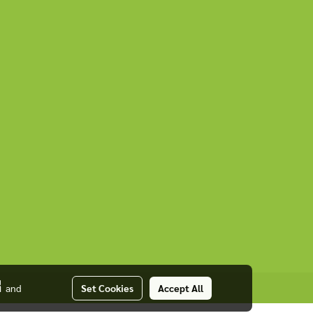
่
and
Set Cookies
Accept All