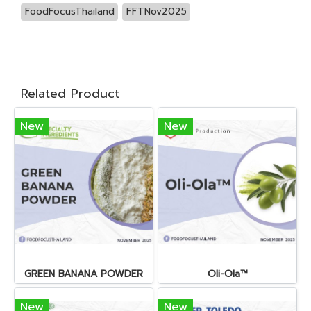
FoodFocusThailand
FFTNov2025
Related Product
New
New
GREEN BANANA POWDER
Oli-Ola™
New
New