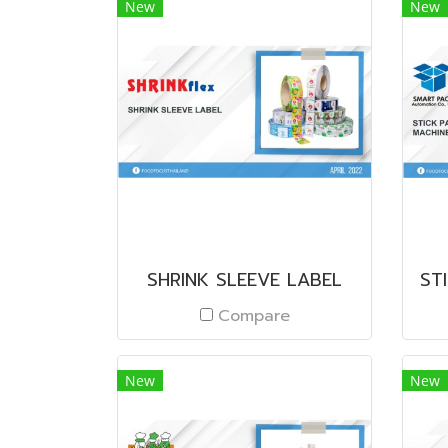
New
New
SHRINK SLEEVE LABEL
ST
Compare
New
New