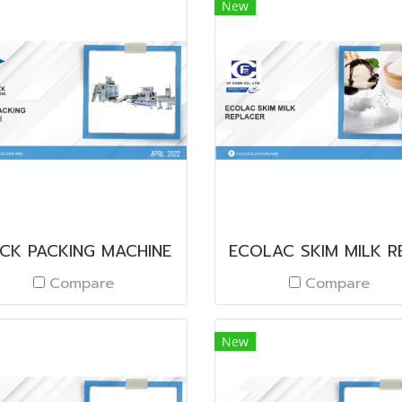
New
ICK PACKING MACHINE
Compare
Compare
New