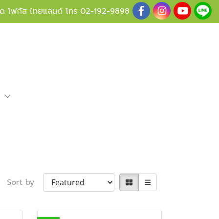
ู้ด โฟกัส ไทยแลนด์ โทร
02-192-9898
e
Sort by