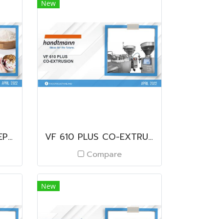
New
ECOLAC SKIM MILK REPLACER
VF 610 PLUS CO-EXTRUSION
Compare
New