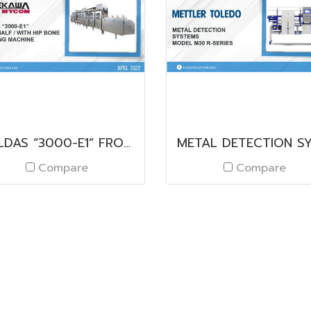
YIELDAS “3000-E1” FRONT HALF / WITH HIP BONE DEBONING MACHINE
Compare
Compare