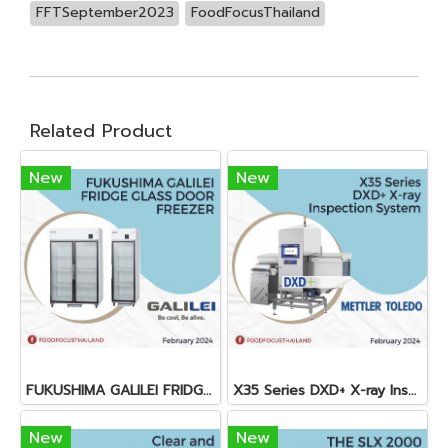
FFTSeptember2023
FoodFocusThailand
Related Product
New
New
FUKUSHIMA GALILEI FRIDGE GLASS DOOR FREEZER
X35 Series DXD+ X-ray Inspection System
New
New