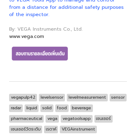
to VEGA Tools App to manage and control
from a distance for additional safety purposes
of the inspector.
By: VEGA Instruments Co., Ltd.
www.vega.com
vegapulp42
levelsensor
levelmeasurement
sensor
radar
liquid
solid
food
beverage
pharmaceutical
vega
vegatoolsapp
เซนเซอร์
เซนเซอร์วัดระดับ
เรดาห์
VEGAinstrument