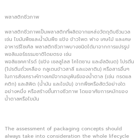
พลาสติกชีวภาพ
พลาสติกชีวภาพเป็นพลาสติกที่ผลิตจากแหล่งวัตถุดิบชีวมวล
เช่น ไขมันพืชและน้ำมันพืช แป้ง ข้าวโพด ฟาง เศษไม้ และเศษ
อาหารรีไซเคิล พลาสติกชีวภาพบางชนิดได้มาจากการแปรรูป
พอลิเมอร์ธรรมชาติโดยตรง เช่น
พอลิแซคคาไรด์ (แป้ง เซลลูโลส ไคโตซาน และอัลจิเนต) โปรตีน
(โปรตีนถั่วเหลือง กลูเตนข้าวสาลี และเจลาติน) หรือสารอื่นๆ
ในการสังเคราะห์ทางเคมีจากอนุพันธ์ของน้ำตาล (เช่น กรดแล
คติก) และลิพิด (น้ำมัน และไขมัน) จากพืชหรือสัตว์อย่างใด
อย่างหนึ่ง หรือสร้างขึ้นทางชีวภาพ โดยอาศัยการหมักของ
น้ำตาลหรือไขมัน
The assessment of packaging concepts should
always take into consideration the whole lifecycle