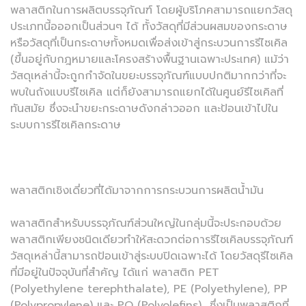
พลาสติกในการผลิตบรรจุภัณฑ์ โดยผู้บริโภคสามารถแยกวัสดุ
ประเภทนี้อออกเป็นส่วนๆ ได้ ทั้งวัสดุที่มีส่วนผสมของกระดาษ
หรือวัสดุที่เป็นกระดาษทั้งหมดเพื่อส่งเข้าสู่กระบวนการรีไซเคิล
(ขึ้นอยู่กับกฎหมายและโครงสร้างพื้นฐานเฉพาะประเทศ) แม้ว่า
วัสดุเหล่านี้จะถูกกำจัดในขยะบรรจุภัณฑ์แบบปกติมากกว่าที่จะ
พบในถังแบบรีไซเคิล แต่ก็ยังสามารถแยกได้ในศูนย์รีไซเคิลที่
ทันสมัย ซึ่งจะนำขยะกระดาษดังกล่าวออก และป้อนเข้าไปใน
ระบบการรีไซเคิลกระดาษ
พลาสติกเชิงเดี่ยวที่ได้มาจากการกระบวนการผลิตน้ำมัน
พลาสติกสำหรับบรรจุภัณฑ์ส่วนใหญ่ในกลุ่มนี้จะประกอบด้วย
พลาสติกเพียงชนิดเดียวทำให้สะดวกต่อการรีไซเคิลบรรจุภัณฑ์
วัสดุเหล่านี้สามารถป้อนเข้าสู่ระบบปิดเฉพาะได้ โดยวัสดุรีไซเคิล
ที่มีอยู่ในปัจจุบันที่สำคัญ ได้แก่ พลาสติก PET
(Polyethylene terephthalate), PE (Polyethylene), PP
(Polypropylene) และ PO (Polyolefins) ซึ่งเป็นพลาสติกที่