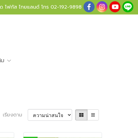
ู้ด โฟกัส ไทยแลนด์ โทร
02-192-9898
ติม
เรียงตาม