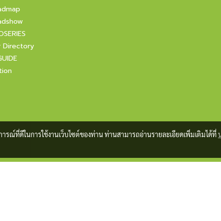
admap
adshow
OSERIES
r Directory
GUIDE
tion
บการณ์ที่ดีในการใช้งานเว็บไซต์ของท่าน ท่านสามารถอ่านรายละเอียดเพิ่มเติมได้ที่
Copyright 2021 All Rights Reserved by foodfocusupdate.com
Powered by
MakeWebEasy.com