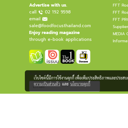
Advertise with us.
FFT Ro
call
02 192 9598
FFT Ro
email
FFT PR
sale@foodfocusthailand.com
Supplie
Enjoy reading magazine
MEDIA 
through e-book applications
Informa
ลงทะเบียนเพื่อรับข่าวสาร
เว็บไซต์นี้มีการใช้งานคุกกี้ เพื่อเพิ่มประสิทธิภาพและประส
ความเป็นส่วนตัว
และ
นโยบายคุกกี้
Subscribe