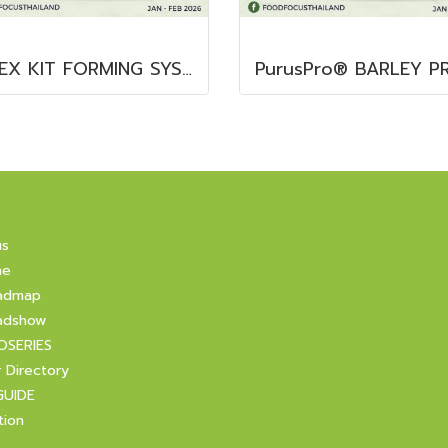
COEX KIT FORMING SYSTEM
us
ne
admap
adshow
OSERIES
r Directory
GUIDE
tion