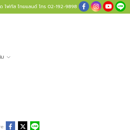
ู้ด โฟกัส ไทยแลนด์ โทร
02-192-9898
ติม
re