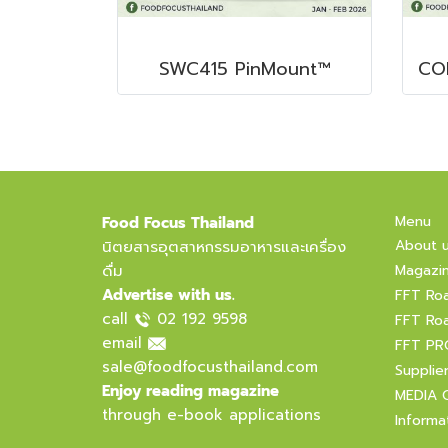
SWC415 PinMount™
Menu
Food Focus Thailand
About 
นิตยสารอุตสาหกรรมอาหารและเครื่อง
ดื่ม
Magazi
Advertise with us.
FFT Ro
call
02 192 9598
FFT Ro
email
FFT PR
sale@foodfocusthailand.com
Supplie
Enjoy reading magazine
MEDIA 
through e-book applications
Informa