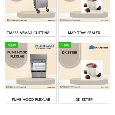
TM233 VEMAG CUTTING MACHINE
MAP TRAY SEALER
New
New
FUME HOOD FLEXLAB
DK ESTER