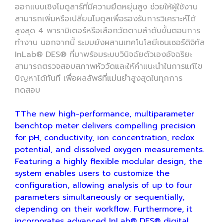
ออกแบบเชิงโมดูลาร์ที่มีความยืดหยุ่นสูง ช่วยให้ผู้ใช้งาน
สามารถเพิ่มหรือเปลี่ยนโมดูลเพื่อรองรับการวิเคราะห์ได้
สูงสุด 4 พารามิเตอร์หรือเลือกวัดตามลำดับขั้นตอนการ
ทำงาน นอกจากนี้ ระบบยังผสานเทคโนโลยีเซนเซอร์ดิจิทัล
InLab® DES® ที่มาพร้อมระบบวินิจฉัยตัวเองอัจฉริยะ
สามารถตรวจสอบสภาพหัววัดและให้คำแนะนำในการแก้ไข
ปัญหาได้ทันที เพื่อผลลัพธ์ที่แม่นยำสูงสุดในทุกการ
ทดสอบ
TThe new high-performance, multiparameter
benchtop meter delivers compelling precision
for pH, conductivity, ion concentration, redox
potential, and dissolved oxygen measurements.
Featuring a highly flexible modular design, the
system enables users to customize the
configuration, allowing analysis of up to four
parameters simultaneously or sequentially,
depending on their workflow. Furthermore, it
incorporates advanced InLab® DES® digital