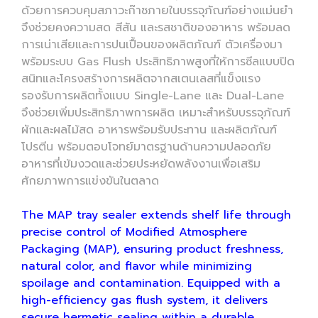
ด้วยการควบคุมสภาวะก๊าซภายในบรรจุภัณฑ์อย่างแม่นยำ
จึงช่วยคงความสด สีสัน และรสชาติของอาหาร พร้อมลด
การเน่าเสียและการปนเปื้อนของผลิตภัณฑ์ ตัวเครื่องมา
พร้อมระบบ Gas Flush ประสิทธิภาพสูงที่ให้การซีลแบบปิด
สนิทและโครงสร้างการผลิตจากสเตนเลสที่แข็งแรง
รองรับการผลิตทั้งแบบ Single-Lane และ Dual-Lane
จึงช่วยเพิ่มประสิทธิภาพการผลิต เหมาะสำหรับบรรจุภัณฑ์
ผักและผลไม้สด อาหารพร้อมรับประทาน และผลิตภัณฑ์
โปรตีน พร้อมตอบโจทย์มาตรฐานด้านความปลอดภัย
อาหารที่เข้มงวดและช่วยประหยัดพลังงานเพื่อเสริม
ศักยภาพการแข่งขันในตลาด
The MAP tray sealer extends shelf life through
precise control of Modified Atmosphere
Packaging (MAP), ensuring product freshness,
natural color, and flavor while minimizing
spoilage and contamination. Equipped with a
high-efficiency gas flush system, it delivers
secure hermetic sealing within a durable