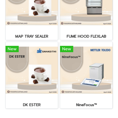
MAP TRAY SEALER
FUME HOOD FLEXLAB
New
New
DK ESTER
NineFocus™