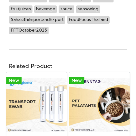
fruitjuices
beverage
sauce
seasoning
SahasithiImportandExport
FoodFocusThailand
FFTOctober2025
Related Product
New
New