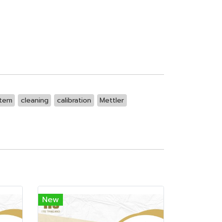
stem
cleaning
calibration
Mettler
New