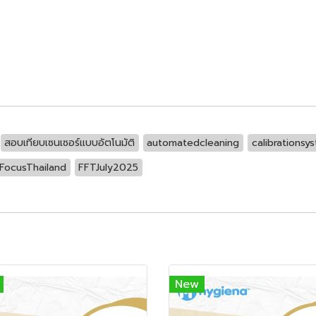
สอบเทียบเซนเซอร์แบบอัตโนมัติ
automatedcleaning
calibrationsy
FocusThailand
FFTJuly2025
New