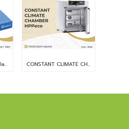
microproof® Legionella QUANTIFICATION LyoKit
CONSTANT CLIMATE CHAMBER HPPeco