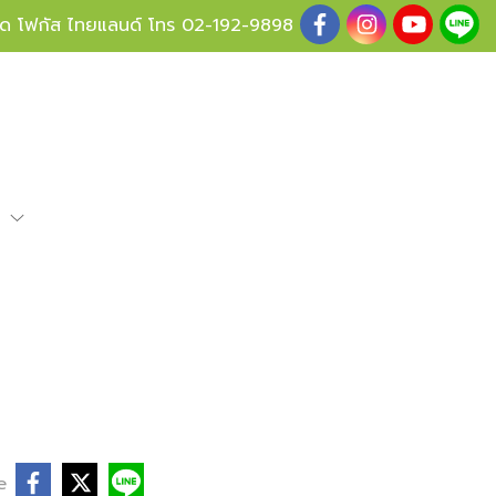
ู้ด โฟกัส ไทยแลนด์ โทร
02-192-9898
e
e