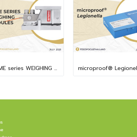
i-TME series WEIGHING MODULES
us
ne