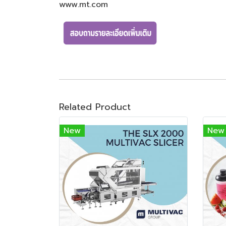
www.mt.com
Related Product
New
New