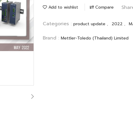
Shar
Add to wishlist
Compare
Categories :
,
,
product update
2022
M
Brand :
Mettler-Toledo (Thailand) Limited