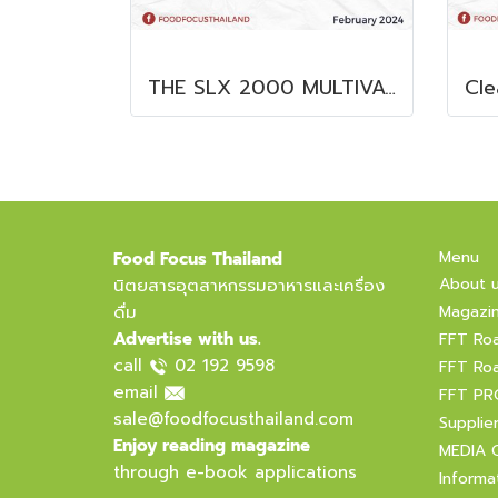
THE SLX 2000 MULTIVAC SLICER
Menu
Food Focus Thailand
About 
นิตยสารอุตสาหกรรมอาหารและเครื่อง
ดื่ม
Magazi
Advertise with us.
FFT Ro
call
02 192 9598
FFT Ro
email
FFT PR
sale@foodfocusthailand.com
Supplie
Enjoy reading magazine
MEDIA 
through e-book applications
Informa