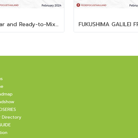
Clear and Ready-to-Mix Protein Shakes
us
ne
admap
adshow
OSERIES
r Directory
GUIDE
tion