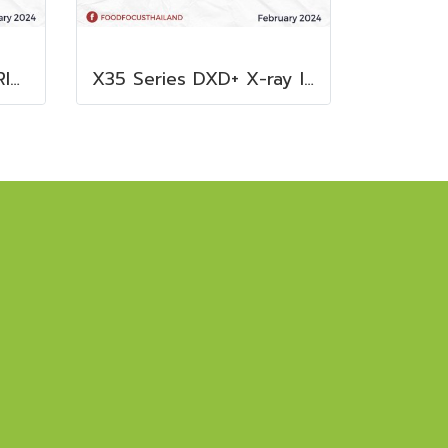
FUKUSHIMA GALILEI FRIDGE GLASS DOOR FREEZER
X35 Series DXD+ X-ray Inspection System