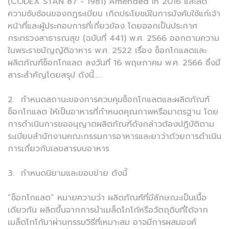
(CODEX STAN 87 - 1981) Amended in 2016 และลด
ความซับซ้อนของกฎระเบียบ เกิดประโยชน์ในการบังคับใช้แก่เจ้า
หน้าที่และผู้ประกอบการที่เกี่ยวข้อง โดยออกเป็นประกาศ
กระทรวงสาธารณสุข (ฉบับที่ 441) พ.ศ. 2566 ออกตามความ
ในพระราชบัญญัติอาหาร พ.ศ. 2522 เรื่อง ช็อกโกแลตและ
ผลิตภัณฑ์ช็อกโกแลต ลงวันที่ 16 พฤษภาคม พ.ศ. 2566 ซึ่งมี
สาระสำคัญโดยสรุป ดังนี้…..
2. กำหนดสถานะของการควบคุมช็อกโกแลตและผลิตภัณฑ์
ช็อกโกแลต ให้เป็นอาหารที่กำหนดคุณภาพหรือมาตรฐาน โดย
การดำเนินการขออนุญาตผลิตภัณฑ์ดังกล่าวต้องปฏิบัติตาม
ระเบียบสำนักงานคณะกรรมการอาหารและยาว่าด้วยการดำเนิน
การเกี่ยวกับเลขสารบบอาหาร
3. กำหนดนิยามและขอบข่าย ดังนี้
“ช็อกโกแลต” หมายความว่า ผลิตภัณฑ์ที่มีลักษณะเป็นเนื้อ
เดียวกัน ผลิตขึ้นจากการนำเมล็ดโกโก้หรือวัตถุดิบที่ได้จาก
เมล็ดโกโก้มาผ่านกรรมวิธีที่เหมาะสม อาจมีการผสมองค์