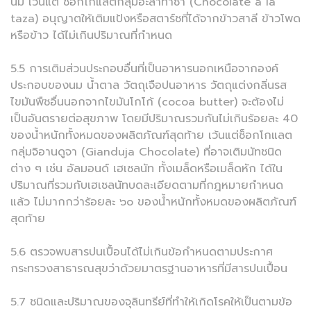
นม เว้นแต่ ช็อกโกแลตกลุ่มอะลาทาซา (Chocolate a la
taza) อนุญาตให้เติมแป้งหรือสตาร์ชที่ได้จากข้าวสาลี ข้าวโพด
หรือข้าว ได้ไม่เกินปริมาณที่กำหนด
5.5 การเติมส่วนประกอบอื่นที่เป็นอาหารนอกเหนือจากองค์
ประกอบของนม น้ำตาล วัตถุเจือปนอาหาร วัตถุแต่งกลิ่นรส
ไขมันพืชอื่นนอกจากไขมันโกโก้ (cocoa butter) จะต้องไม่
เป็นอันตรายต่อสุขภาพ โดยมีปริมาณรวมกันไม่เกินร้อยละ 40
ของน้ำหนักทั้งหมดของผลิตภัณฑ์สุดท้าย เว้นแต่ช็อกโกแลต
กลุ่มจิอานดูจา (Gianduja Chocolate) ที่อาจเติมนัทชนิด
ต่าง ๆ เช่น อัลมอนด์ เฮเซลนัท ทั้งเมล็ดหรือเมล็ดหัก ได้ใน
ปริมาณที่รวมกับเฮเซลนัทบดละเอียดตามที่กฎหมายกำหนด
แล้ว ไม่มากกว่าร้อยละ ๖๐ ของน้ำหนักทั้งหมดของผลิตภัณฑ์
สุดท้าย
5.6 ตรวจพบสารปนเปื้อนได้ไม่เกินข้อกำหนดตามประกาศ
กระทรวงสาธารณสุขว่าด้วยมาตรฐานอาหารที่มีสารปนเปื้อน
5.7 ชนิดและปริมาณของจุลินทรีย์ที่ทำให้เกิดโรคให้เป็นตามข้อ