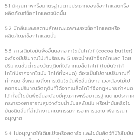
5.1 มีคุณภาพหรือมาตรฐานตามประเภทของช็อกโกแลตหรือ
ผลิตภัณฑ์ช็อกโกแลตชนิดนั้น
5.2 มีกลิ่นและรสตามลักษณะเฉพาะของช็อกโกแลตหรือ
ผลิตภัณฑ์ช็อกโกแลตนั้น
5.3 การเติมไขมันพืชอื่นนอกจากไขมันโกโก้ (cocoa butter)
จะต้องมีปริมาณไม่เกินร้อยละ 5 ของน้ำหนักช็อกโกแลต โดย
ปริมาณขั้นต่ำของวัตถุดิบที่ได้จากเมล็ดโกโก้ (ไขมันโกโก้
โกโก้ปราศจากไขมัน โกโก้ทั้งหมด) ต้องเป็นไปตามปริมาณที่
กำหนด ซึ่งหมายถึงการเติมไขมันพืชอื่นดังกล่าวจะต้องไม่ไป
ลดทอนปริมาณวัตถุดิบที่ได้จากเมล็ดโกโก้ซึ่งกฎหมายกำหนด
ไว้ ทั้งนี้ไขมันพืชอื่นจะต้องมีคุณภาพหรือมาตรฐานตามประกาศ
กระทรวงสาธารณสุขว่าด้วยน้ำมันและไขมัน หรือน้ำมันหรือไข
มันชนิดอื่นที่สำนักงานคณะกรรมการอาหารและยาพิจารณา
อนุญาต
5.4 ไม่อนุญาตให้เติมแป้งหรือสตาร์ช และไขมันสัตว์ที่มิใช่ไขมัน