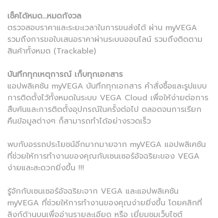
เช็คได้หมด...หมดกังวล
ตรวจสอบราคาและระยะเวลาในการขนส่งได้ ผ่าน myVEGA
รวมถึงการขอใบเสนอราคาผ่านระบบออนไลน์ รวมถึงติดตาม
สินค้าทั้งหมด (Trackable)
บันทึกทุกเหตุการณ์ เก็บทุกเอกสาร
แอปพลิเคชัน myVEGA บันทึกทุกเอกสาร คำสั่งซื้อและรูปแบบ
การติดตั้งไว้ทั้งหมดในระบบ VEGA Cloud เพื่อให้ง่ายต่อการ
สืบค้นและการติดตั้งอุปกรณ์ในครั้งต่อไป ตลอดจนการเรียก
คืนข้อมูลต่างๆ ก็สามารถทำได้อย่างรวดเร็ว
พบกับอรรถประโยชน์อีกมากมายจาก myVEGA แอปพลิเคชัน
ที่ช่วยให้การทำงานของคุณกับเซนเซอร์อัจฉริยะของ VEGA
ง่ายและสะดวกยิ่งขึ้น !!!
รู้จักกับเซนเซอร์อัจฉริยะจาก VEGA และแอปพลิเคชัน
myVEGA ที่ช่วยให้การทำงานของคุณง่ายยิ่งขึ้น โดยคลิกที่
ลิงก์ด้านบนเพื่ออ่านรายละเอียด หรือ เยี่ยมชมเว็บไซต์