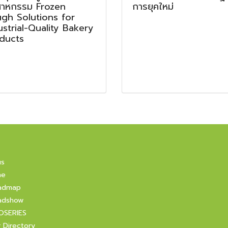
สาหกรรม Frozen
การยุคใหม่
gh Solutions for
ustrial-Quality Bakery
ducts
us
ne
admap
adshow
OSERIES
r Directory