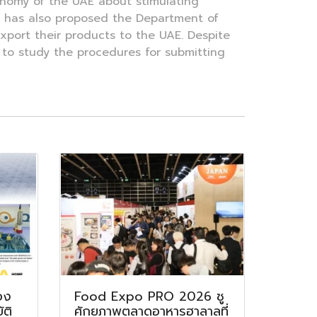
conomy of the UAE about stimulating
nd has also proposed the Department of
export their products to the UAE. Despite
 to study the procedures for submitting
อง
Food Expo PRO 2026 ชู
ติ
ศักยภาพตลาดอาหารฮาลาลที่