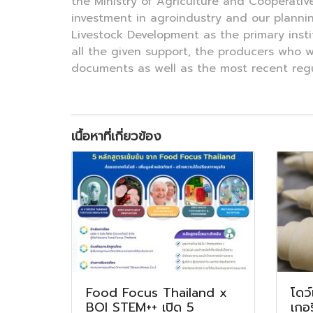
the Ministry of Agriculture and Cooperativ
investment in agroindustry and our plannin
Livestock Development as the primary insti
all the given support, the producers who w
documents as well as the most recent regul
เนื้อหาที่เกี่ยวข้อง
Food Focus Thailand x
โดว์
BOI STEM++ เปิด 5
เกอ