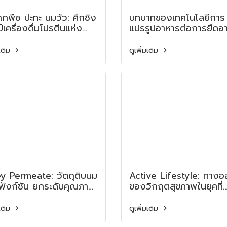
กพืช ปะทะ นมวัว: ศึกชิง
บทบาทของเทคโนโลยีการ
์เครื่องดื่มโปรตีนแห่ง
แปรรูปอาหารต่อการยืดอา
ต Plant-based Milk
การเก็บรักษา: จากความร้อนสู่
Cows Milk:
เทคโนโลยีสมัยใหม่ The 
มเติม
ดูเพิ่มเติม
etition for the
of Food Processing
ure Champion of
Technologies in
ein Drinks
Extending Shelf Life:
From Thermal Proces
to Emerging
Technologies
 Permeate: วัตถุดิบนม
Active Lifestyle: ทาง
ิฟังก์ชัน ยกระดับคุณภาพ
ของวิกฤตสุขภาพในยุคที่
รพร้อมความคุ้มค่า
ร่างกายเคลื่อนไหวน้อยล
 Permeate: A
Active Lifestyle: A W
มเติม
ดูเพิ่มเติม
ifunctional Dairy
Out of the Health Cris