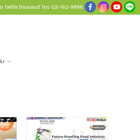
ู้ด โฟกัส ไทยแลนด์ โทร
02-192-9898
ติม