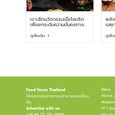
เจาะลึกนวัตกรรมเนื้อไฮบริด
พลัง
เพื่อยกระดับความมั่นคงทาง
รสชา
อาหารยุคใหม่ Deep Dive
เครื
into Hybrid Meat
Pla
ดูเพิ่มเติม
ดูเพิ่
Innovation to Elevate
Enz
Food Security in the New
and
Era
Menu
Food Focus Thailand
About 
นิตยสารอุตสาหกรรมอาหารและเครื่อง
ดื่ม
Magazi
Advertise with us.
FFT Ro
call
02 192 9598
FFT Ro