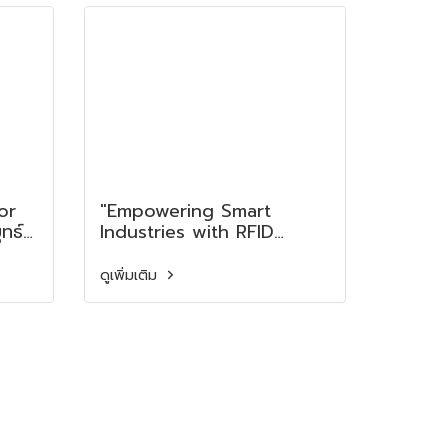
g
Productivity in the Food
Industry
or
"Empowering Smart
ทธ์
Industries with RFID
โลก
Solutions A Successful
พ.ศ.
Learning & Innovation
ดูเพิ่มเติม
ence
Experience by SATO
gic
Auto-ID (Thailand) Co.,
m
Ltd.
 by