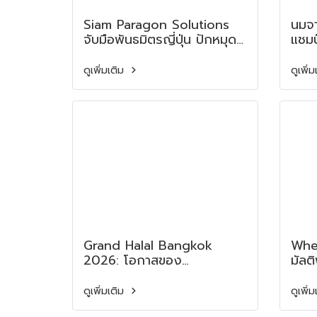
Siam Paragon Solutions
นมจา
จับมือพันธมิตรญี่ปุ่น ปักหมุด
แชมป
ประเทศไทยสู่ Food
อนาค
Machinery Solutions Hub
vs. 
ดูเพิ่มเติม
ดูเพิ่
ระดับสากล
Comp
Fut
Prot
Grand Halal Bangkok
Whey
2026: โอกาสของ
มัลต
อุตสาหกรรมอาหารไทยใน
อาหา
ตลาดฮาลาลพรีเมียม
Whey
ดูเพิ่มเติม
ดูเพิ่
Mult