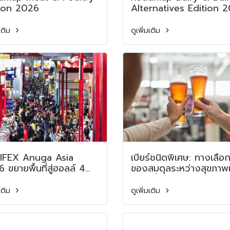
tion 2026
Alternatives Edition 
มเติม
ดูเพิ่มเติม
Anuga Asia
เบียร์ชนิดพิเศษ: ทางเลือก
 ขยายพื้นที่สู่ฮอลล์ 4
ของสมดุลระหว่างสุขภาพ
มิติใหม่แห่งนวัตกรรม
ความรื่นรมย์ Special Be
Anuga Asia
A New Balance Betw
มเติม
ดูเพิ่มเติม
 Expands into Hall 4
Health and Pleasure
Show Reaches New
ghts