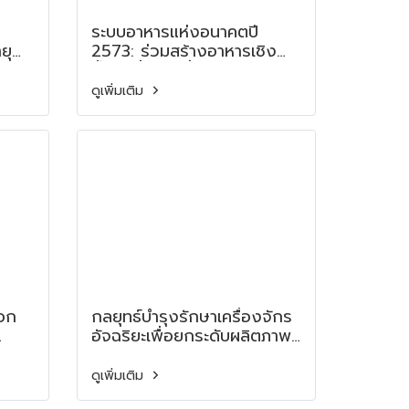
ระบบอาหารแห่งอนาคตปี
ยุ
2573: ร่วมสร้างอาหารเชิง
ฟื้นฟูเพื่อโลกยั่งยืน Future
Role
of Food System 2030:
ดูเพิ่มเติม
Co-Creating the
Regenerative Table
sing
ออก
กลยุทธ์บำรุงรักษาเครื่องจักร
อัจฉริยะเพื่อยกระดับผลิตภาพ
ง
ในอุตสาหกรรมอาหาร Smart
ay
Machine Maintenance
ดูเพิ่มเติม
is
Strategies to Enhance