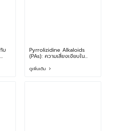
กับ
Pyrrolizidine Alkaloids
(PAs): ความเสี่ยงเงียบใน
ลค
วัตถุดิบจากพืช Pyrrolizidine
Alkaloids (PAs): A Hidden
ดูเพิ่มเติม
the
Risk in Plant-Derived Raw
ee
Materials