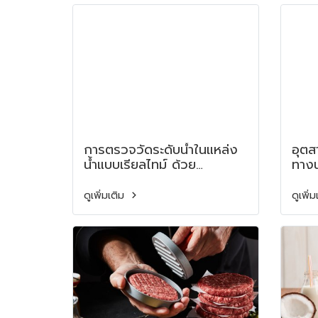
Ingr
the
Affo
Foo
การตรวจวัดระดับน้ำในแหล่ง
อุตส
น้ำแบบเรียลไทม์ ด้วย
ทางน
เทคโนโลยีเรดาร์จาก VEGA
Dair
Shif
ดูเพิ่มเติม
ดูเพิ่
Milk