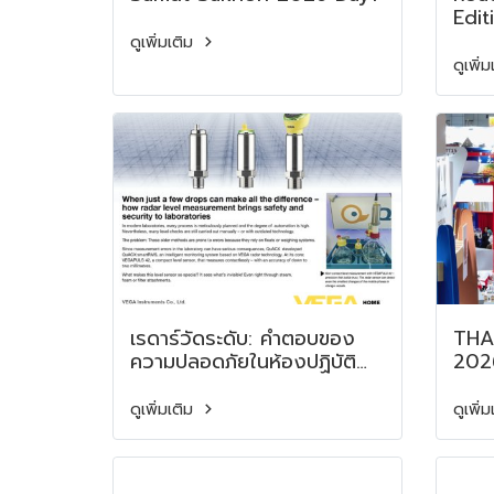
Edi
ดูเพิ่มเติม
ดูเพิ่
เรดาร์วัดระดับ: คำตอบของ
THAIFEX 
ความปลอดภัยในห้องปฏิบัติ
2026
การยุคใหม่
เปิด
THAIFEX 
ดูเพิ่มเติม
ดูเพิ่
2026
as 
Hei