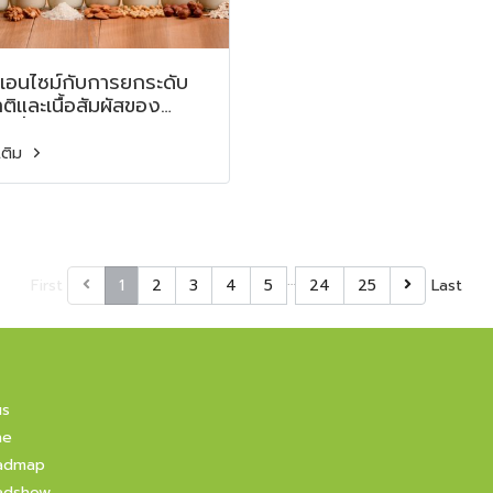
เอนไซม์กับการยกระดับ
ติและเนื้อสัมผัสของ
่องดื่มจากพืช Redefining
nt-Based Beverages:
มเติม
ymes Shaping Taste
 Texture
…
First
1
2
3
4
5
24
25
Last
us
ne
admap
adshow