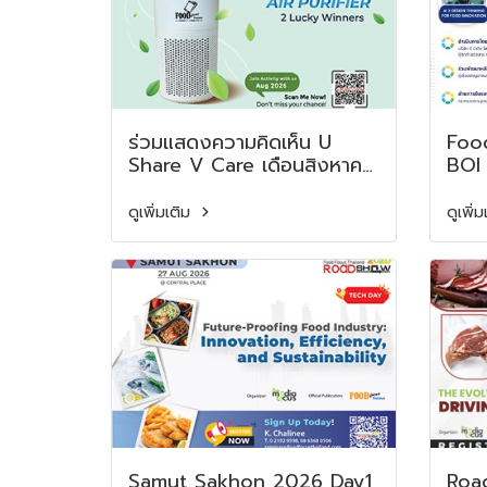
ร่วมแสดงความคิดเห็น U
Foo
Share V Care เดือนสิงหาคม
BOI 
2569
อบรม
แปรร
ดูเพิ่มเติม
ดูเพิ่
พร้อ
Samut Sakhon 2026 Day1
Roa