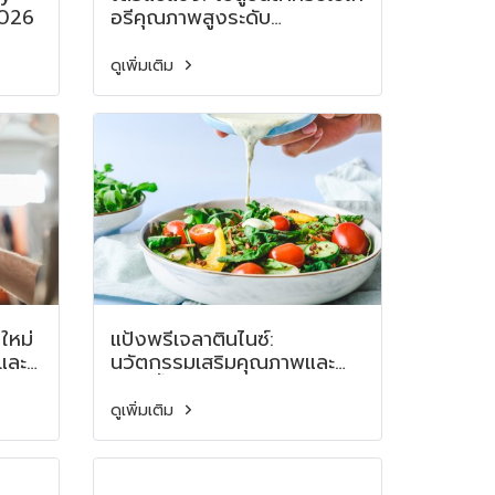
2026
อรีคุณภาพสูงระดับ
อุตสาหกรรม Frozen Dough
Solutions for Industrial-
ดูเพิ่มเติม
Quality Bakery Products
ใหม่
แป้งพรีเจลาตินไนซ์:
และ
นวัตกรรมเสริมคุณภาพและ
er:
ปรับเนื้อสัมผัสในอาหารยุคใหม่
een
Pregelatinized Starch:
ดูเพิ่มเติม
Enhancing Quality and
Texture in Modern Foods