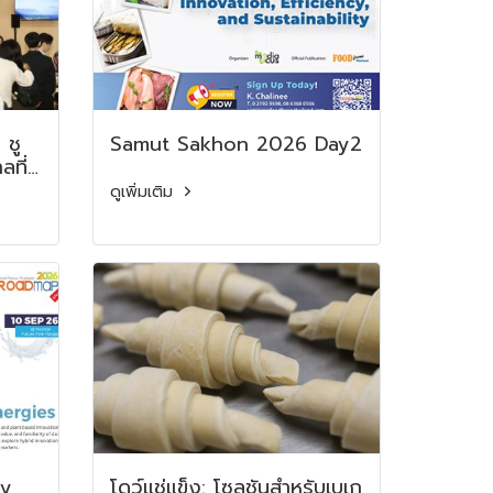
ชู
Samut Sakhon 2026 Day2
ที่
ดูเพิ่มเติม
ย
6
d
ry
โดว์แช่แข็ง: โซลูชันสำหรับเบเก