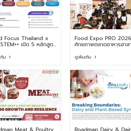
d Focus Thailand x
Food Expo PRO 2026 
STEM++ เปิด 5 หลักสูตร
ศักยภาพตลาดอาหารฮาลาล
ฟรี ยกระดับทักษะการ
เติบโต พร้อมขับเคลื่อน
ูปอาหารมูลค่าสูง สู่ความ
นวัตกรรมอาหารแห่งเอเชี
มเติม
ดูเพิ่มเติม
มของอุตสาหกรรมยุคใหม่
Food Expo PRO 202
Spotlights Expanding
Halal Food Sector an
Culinary Innovation in
Asia
dmap Meat & Poultry
Roadmap Dairy & Dai