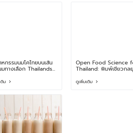
edient Supporting
in an Age of Declinin
 Next Wave of
Physical Activity
rdable, HighQuality
ds
าหกรรมนมโคไทยบนเส้น
Open Food Science f
มทางเลือก Thailands
Thailand: พิมพ์เขียวกลยุ
y Industry and the
พลิกโฉมกำลังคนสู่ ครัว
t Toward Alternative
แห่งอนาคตที่ยั่งยืน ในปี 
มเติม
ดูเพิ่มเติม
2578 Open Food Sci
for Thailand: A Strate
Blueprint to Transfor
the Food Workforce
Toward a Sustainable
Future Global Kitchen
2035