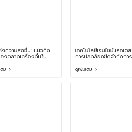
ห่งความสดชื่น: แนวคิด
เทคโนโลยีเอนไซม์แลคเตส
ของตลาดเครื่องดื่มใน
การปลดล็อกขีดจำกัดการ
ียตะวันออกเฉียงใต้
เติบโตของนมปราศจากแ
โตส Lactase Enzyme
มเติม
ดูเพิ่มเติม
Technology: Driving 
Growth of Lactose-Fr
Dairy