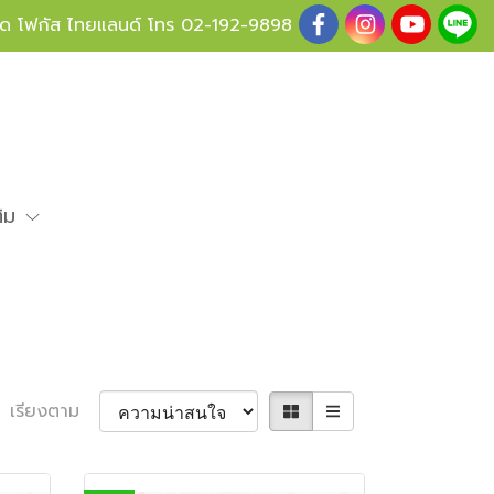
ู้ด โฟกัส ไทยแลนด์ โทร
02-192-9898
ติม
เรียงตาม