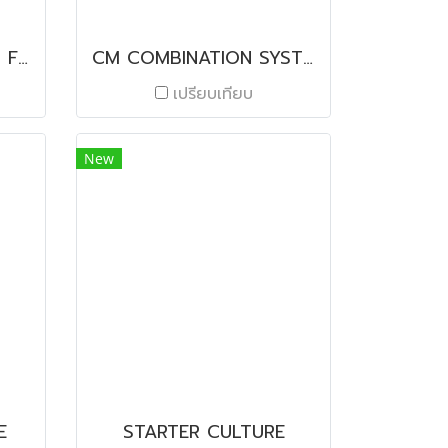
FLEXLAB FUME HOOD FFH SERIES
CM COMBINATION SYSTEMS
เปรียบเทียบ
New
E
STARTER CULTURE