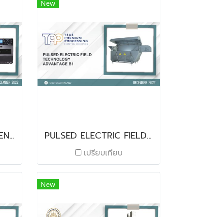
New
S84NX/S86NX PRINT ENGINE SERIES
PULSED ELECTRIC FIELD TECHNOLOGY ADVANTAGE B1
เปรียบเทียบ
New