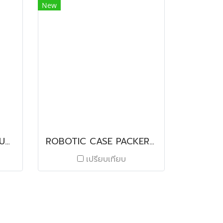
New
FCA 120 POLY-CLIP AUTOMATIC DOUBLE-CLIPPER
ROBOTIC CASE PACKER FOR FROZEN FOODS
เปรียบเทียบ