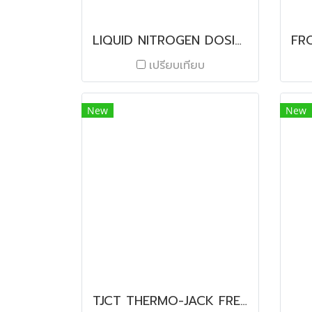
LIQUID NITROGEN DOSING MACHINE NOVODOSER 800SC
เปรียบเทียบ
New
New
TJCT THERMO-JACK FREEZER