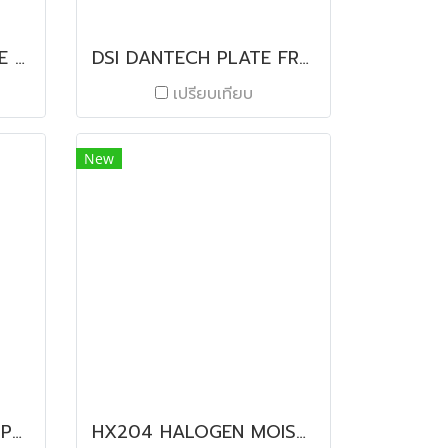
ARM EXHAUST MOBILE HOOD
DSI DANTECH PLATE FREEZER
เปรียบเทียบ
New
BTKF HIGH PRESSURE PROCESSING (HPP)
HX204 HALOGEN MOISTURE ANALYZER