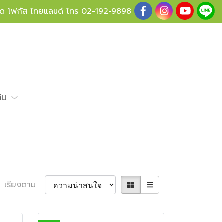
ู้ด โฟกัส ไทยแลนด์ โทร
02-192-9898
ติม
เรียงตาม