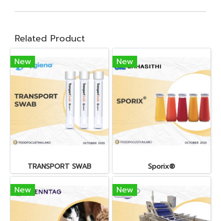
Related Product
New
New
TRANSPORT SWAB
Sporix®
New
New