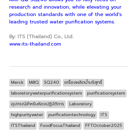
research and innovation, while elevating your
production standards with one of the world's
leading trusted water purification systems.
By: ITS (Thailand) Co., Ltd.
www.its-thailand.com
Merck
MillQ
SQ240
เครื่องผลิตน้ำบริสุทธิ์
laboratorywaterpurificationsystem
purificationsystem
อุปกรณ์สำหรับห้องปฏิบัติการ
Laboratory
highpuritywater
purificationtechnology
ITS
ITSThailand
FoodFocusThailand
FFTOctober2025