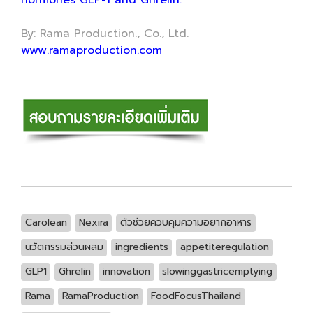
hormones GLP-1 and Ghrelin.
By: Rama Production., Co., Ltd.
www.ramaproduction.com
Carolean
Nexira
ตัวช่วยควบคุมความอยากอาหาร
นวัตกรรมส่วนผสม
ingredients
appetiteregulation
GLP1
Ghrelin
innovation
slowinggastricemptying
Rama
RamaProduction
FoodFocusThailand