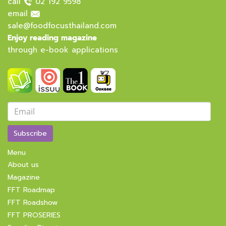
call
02 192 9598
email
sale@foodfocusthailand.com
Enjoy reading magazine
through e-book applications
Subscribe
Menu
About us
Magazine
FFT Roadmap
FFT Roadshow
FFT PROSERIES