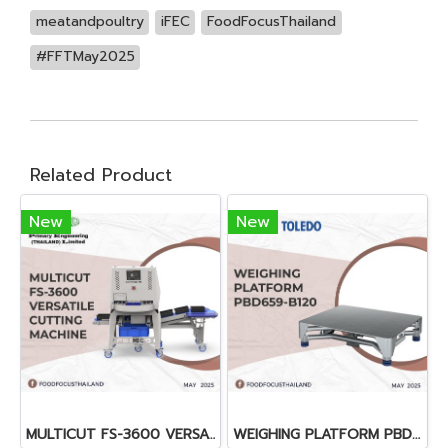
meatandpoultry
iFEC
FoodFocusThailand
#FFTMay2025
Related Product
New
New
MULTICUT FS-3600 VERSATILE CUTTING MACHINE
WEIGHING PLATFORM PBD659-B120