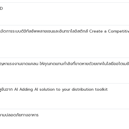
ED
ารจัดการระบบดิจิทัลซัพพลายเชนและอินทราโลจิสติกส์ Create a Competit
ัญหาแรงงานขาดแคลน ให้คุณทดแทนกำลังที่ขาดหายด้วยเทคโนโลยีออโตเมช
ลูชันจาก AI Adding AI solution to your distribution toolkit
่อความปลอดภัยทางอาหาร