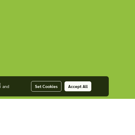
่
and
Set Cookies
Accept All