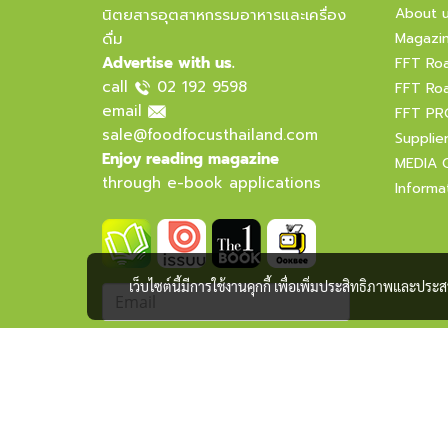
About 
นิตยสารอุตสาหกรรมอาหารและเครื่อง
ดื่ม
Magazi
Advertise with us.
FFT Ro
call
02 192 9598
FFT Ro
email
FFT PR
sale@foodfocusthailand.com
Supplie
Enjoy reading magazine
MEDIA 
through e-book applications
Informa
เว็บไซต์นี้มีการใช้งานคุกกี้ เพื่อเพิ่มประสิทธิภาพและปร
Subscribe