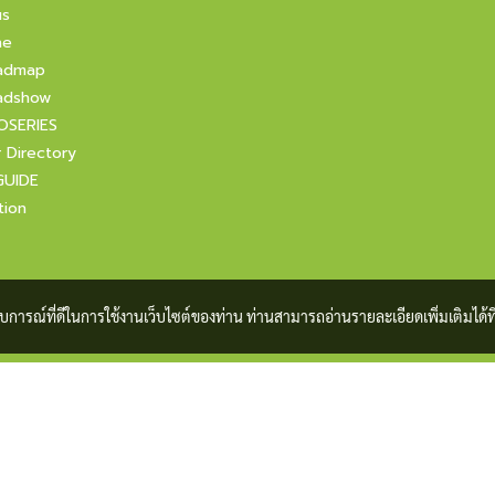
us
ne
admap
adshow
OSERIES
r Directory
GUIDE
tion
ะสบการณ์ที่ดีในการใช้งานเว็บไซต์ของท่าน ท่านสามารถอ่านรายละเอียดเพิ่มเติมได้ที
Copyright 2021 All Rights Reserved by foodfocusupdate.com
Powered by
MakeWebEasy.com