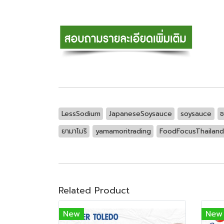
LessSodium
JapaneseSoysauce
soysauce
ซ
ยามาโมริ
yamamoritrading
FoodFocusThailand
Related Product
New
New