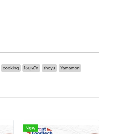
cooking
โชยุหมัก
shoyu
Yamamori
New