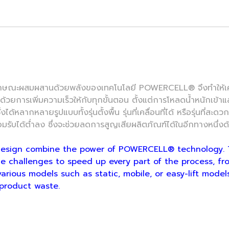
ษณะผสมผสานด้วยพลังของเทคโนโลยี POWERCELL® จึงทำให้เครื่อ
้น ด้วยการเพิ่มความเร็วให้กับทุกขั้นตอน ตั้งแต่การโหลดน้ำหนัก
ด้หลากหลายรูปแบบทั้งรุ่นตั้งพื้น รุ่นที่เคลื่อนที่ได้ หรือรุ่นที่ส
มรับได้ต่ำลง ซึ่งจะช่วยลดการสูญเสียผลิตภัณฑ์ได้ในอีกทางหนึ่งด
ign combine the power of POWERCELL® technology. The
le challenges to speed up every part of the process, f
arious models such as static, mobile, or easy-lift model
product waste.​