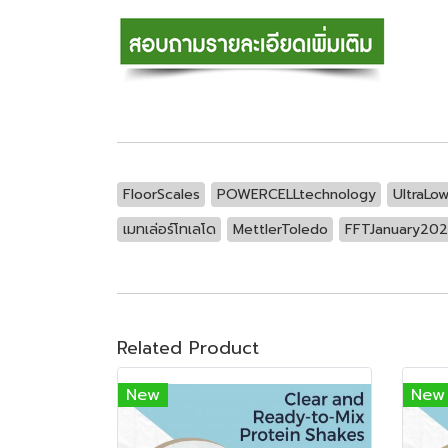
FloorScales
POWERCELLtechnology
UltraLow
เมทเล่อร์โทเลโด
MettlerToledo
FFTJanuary20
Related Product
New
New