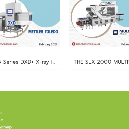
X35 Series DXD+ X-ray Inspection System
us
ne
admap