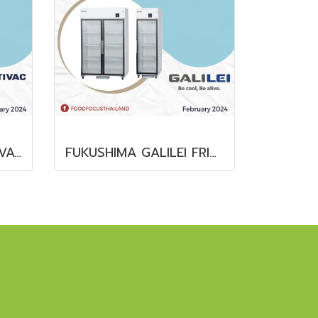
THE SLX 2000 MULTIVAC SLICER
FUKUSHIMA GALILEI FRIDGE GLASS DOOR FREEZER