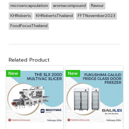
microencapsulation
aromacompound
flavour
KHRoberts
KHRobertsThailand
FFTNovember2023
FoodFocusThailand
Related Product
New
New