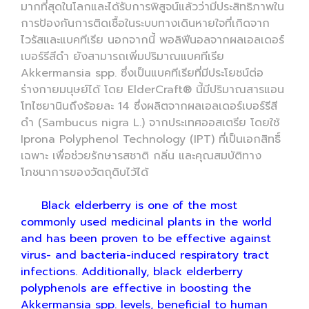
มากที่สุดในโลกและได้รับการพิสูจน์แล้วว่ามีประสิทธิภาพใน
การป้องกันการติดเชื้อในระบบทางเดินหายใจที่เกิดจาก
ไวรัสและแบคทีเรีย นอกจากนี้ พอลิฟีนอลจากผลเอลเดอร์
เบอร์รีสีดำ ยังสามารถเพิ่มปริมาณแบคทีเรีย
Akkermansia spp. ซึ่งเป็นแบคทีเรียที่มีประโยชน์ต่อ
ร่างกายมนุษย์ได้ โดย ElderCraft® นี้มีปริมาณสารแอน
โทไซยานินถึงร้อยละ 14 ซึ่งผลิตจากผลเอลเดอร์เบอร์รีสี
ดำ (Sambucus nigra L.) จากประเทศออสเตรีย โดยใช้
Iprona Polyphenol Technology (IPT) ที่เป็นเอกสิทธิ์
เฉพาะ เพื่อช่วยรักษารสชาติ กลิ่น และคุณสมบัติทาง
โภชนาการของวัตถุดิบไว้ได้
Black elderberry is one of the most
commonly used medicinal plants in the world
and has been proven to be effective against
virus- and bacteria-induced respiratory tract
infections. Additionally, black elderberry
polyphenols are effective in boosting the
Akkermansia spp. levels, beneficial to human