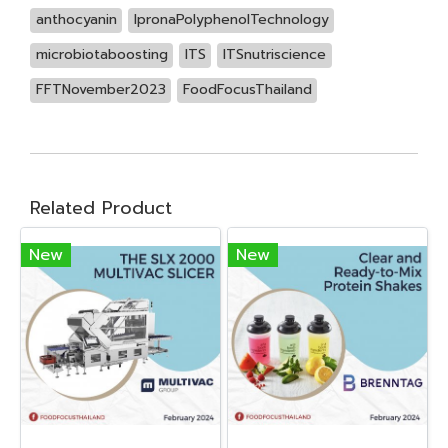
anthocyanin
IpronaPolyphenolTechnology
microbiotaboosting
ITS
ITSnutriscience
FFTNovember2023
FoodFocusThailand
Related Product
New
New