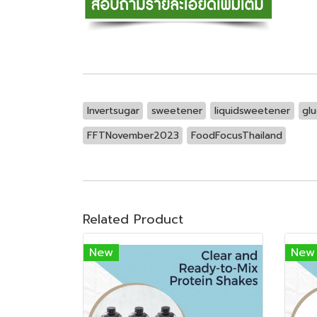
Invertsugar
sweetener
liquidsweetener
gl
FFTNovember2023
FoodFocusThailand
Related Product
New
New