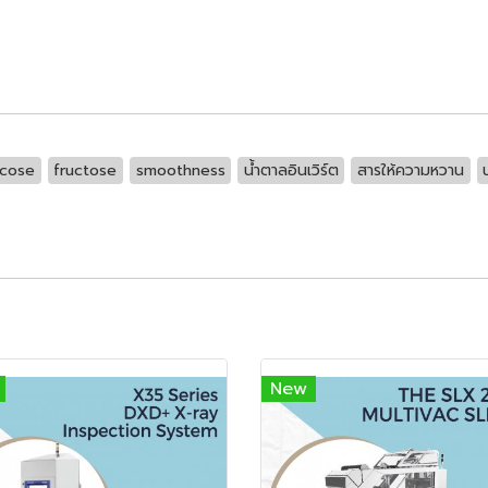
ucose
fructose
smoothness
น้ำตาลอินเวิร์ต
สารให้ความหวาน
New