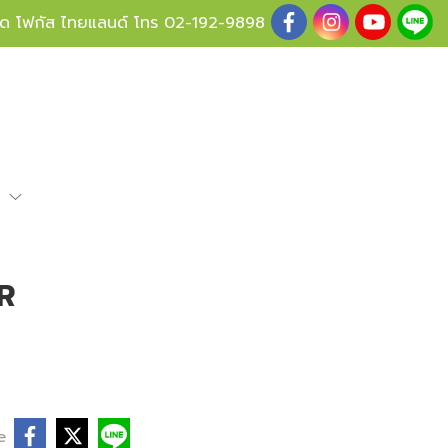
ู้ด โฟกัส ไทยแลนด์ โทร
02-192-9898
e
R
e