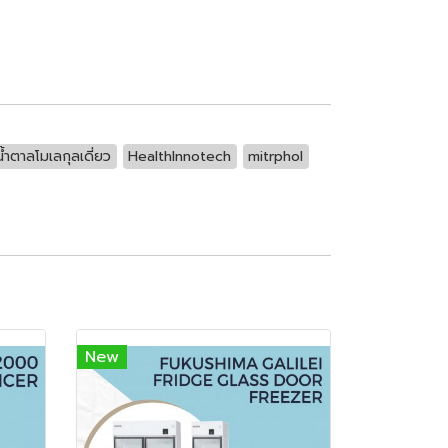
น้ำตาลโมเลกุลเดี่ยว
HealthInnotech
mitrphol
New