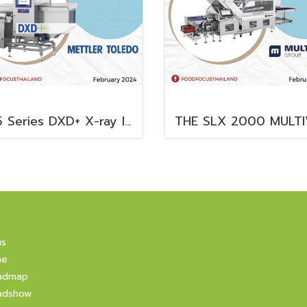
X35 Series DXD+ X-ray Inspection System
us
ne
admap
adshow