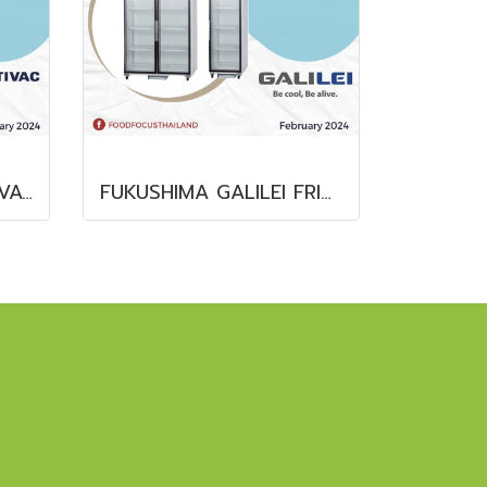
THE SLX 2000 MULTIVAC SLICER
FUKUSHIMA GALILEI FRIDGE GLASS DOOR FREEZER