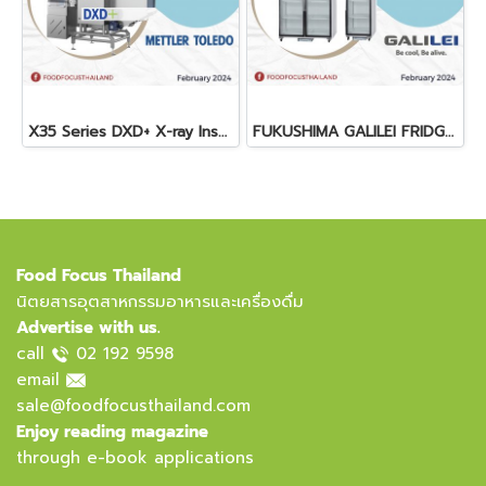
X35 Series DXD+ X-ray Inspection System
FUKUSHIMA GALILEI FRIDGE GLASS DOOR FREEZER
Food Focus Thailand
นิตยสารอุตสาหกรรมอาหารและเครื่องดื่ม
Advertise with us.
call
02 192 9598
email
sale@foodfocusthailand.com
Enjoy reading magazine
through e-book applications