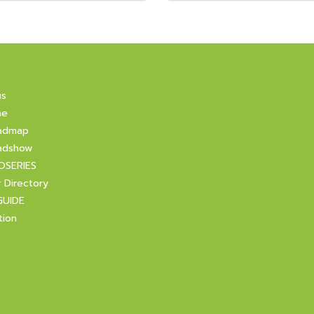
us
ne
admap
adshow
OSERIES
r Directory
GUIDE
tion