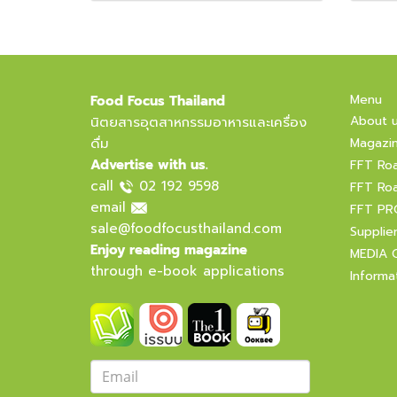
Menu
Food Focus Thailand
About 
นิตยสารอุตสาหกรรมอาหารและเครื่อง
ดื่ม
Magazi
Advertise with us.
FFT Ro
call
02 192 9598
FFT Ro
email
FFT PR
sale@foodfocusthailand.com
Supplie
Enjoy reading magazine
MEDIA 
through e-book applications
Informa