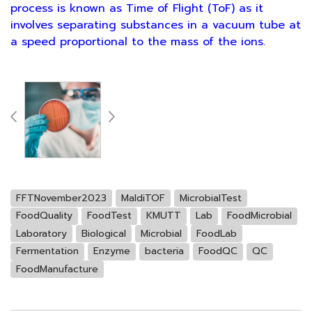
process is known as Time of Flight (ToF) as it
involves separating substances in a vacuum tube at
a speed proportional to the mass of the ions.
FFTNovember2023
MaldiTOF
MicrobialTest
FoodQuality
FoodTest
KMUTT
Lab
FoodMicrobial
Laboratory
Biological
Microbial
FoodLab
Fermentation
Enzyme
bacteria
FoodQC
QC
FoodManufacture