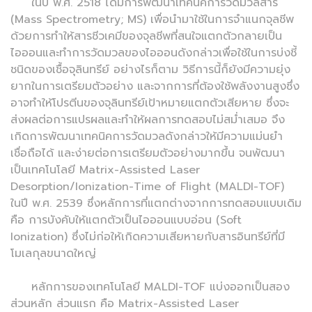
ในปี พ.ศ. 2518 ได้มีการพัฒนาเทคนิคการวัดมวลสาร
(Mass Spectrometry; MS) เพื่อนำมาใช้ในการจำแนกจุลชีพ
ด้วยการทำให้สารชีวเคมีของจุลชีพที่สนใจแตกตัวกลายเป็น
ไอออนและทำการวัดมวลของไอออนดังกล่าวเพื่อใช้ในการบ่งชี้
ชนิดของเชื้อจุลินทรีย์ อย่างไรก็ตาม วิธีการนี้ก็ยังมีความยุ่ง
ยากในการเตรียมตัวอย่าง และจากการที่ต้องใช้พลังงานสูงซึ่ง
อาจทำให้โปรตีนของจุลินทรีย์เป้าหมายแตกตัวเสียหาย ซึ่งจะ
ส่งผลต่อการแปรผลและทำให้ผลการทดสอบไม่สม่ำเสมอ จึง
เกิดการพัฒนาเทคนิคการวัดมวลดังกล่าวให้มีความแม่นยำ
เชื่อถือได้ และง่ายต่อการเตรียมตัวอย่างมากขึ้น จนพัฒนา
เป็นเทคโนโลยี Matrix-Assisted Laser
Desorption/Ionization-Time of Flight (MALDI-TOF)
ในปี พ.ศ. 2539 ซึ่งหลักการที่แตกต่างจากการทดสอบแบบเดิม
คือ การบังคับให้แตกตัวเป็นไอออนแบบอ่อน (Soft
Ionization) ซึ่งไม่ก่อให้เกิดความเสียหายกับสารอินทรีย์ที่มี
โมเลกุลขนาดใหญ่
หลักการของเทคโนโลยี MALDI-TOF แบ่งออกเป็นสอง
ส่วนหลัก ส่วนแรก คือ Matrix-Assisted Laser