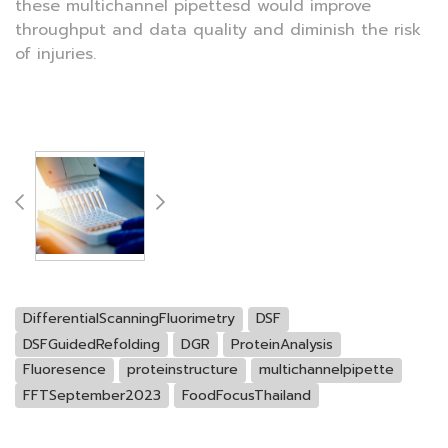
these multichannel pipettesd would improve
throughput and data quality and diminish the risk
of injuries.
DifferentialScanningFluorimetry
DSF
DSFGuidedRefolding
DGR
ProteinAnalysis
Fluoresence
proteinstructure
multichannelpipette
FFTSeptember2023
FoodFocusThailand