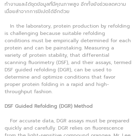
ทำงานและได้ชุดข้อมูลที่มีคุณภาพสูง อีกทั้งยังช่วยลดความ
เมื่อยล้าจากการปิเปตได้อีกด้วย
In the laboratory, protein production by refolding
is challenging because suitable refolding
conditions must be empirically determined for each
protein and can be painstaking. Measuring a
variety of protein stability, that differential
scanning fluorimetry (DSF), and their assays, termed
DSF guided refolding (DGR), can be used to
determine and optimize conditions that favor
proper protein folding in a rapid and high-
throughput fashion.
DSF Guided Refolding (DGR) Method
For accurate data, DGR assays must be prepared
quickly and carefully. DGR relies on fluorescence
from the light-sensitive compound orangea. Mr. Lee