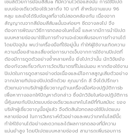
เซนส์ด้วยการย้อมสีส้มa ที่มีความไวต่อแสงนั้น การใช้ปิเปต
แบบช่องเดียวต้องใช้เวลาถึง 10 นาที สำหรับจานแบบ 96
หลุม และยังได้รับข้อมูลที่อาจไม่สอดคล้องกัน เนื่องจาก
สัญญาณจากสีย้อมสีส้มaนั้นจะค่อยๆ ซีดจางลงไป จึง
ต้องการพัฒนาวิธีการทดลองในครั้งนี้ และหากมีการนำปิเปต
แบบหลายช่องมาใช้ในการทำงานจะช่วยเพิ่มรอบการทำงานได้
โดยปัจจุบัน พบว่าเครื่องมือที่ใช้อยู่นั้น ทำให้ผู้ใช้งานเกิดความ
ความเมื่อยล้าและเสี่ยงต่อการบาดเจ็บจากการใช้งานปิเปตที่
ต้องมีการดูดตัวอย่างซ้ำหลายครั้ง ยิ่งไปกว่านั้น นักวิจัยยัง
ต้องกังวลเกี่ยวกับการวัดปริมาตรที่ไม่แน่นอน หากต้องใช้งาน
ปิเปตในการดูดสารอย่างต่อเนื่องและมีโอกาสสูญเสียตัวอย่าง
จากปลายทิปของปิเปตอีกด้วย คุณมาร์ก ลี จึงได้ปรึกษา
ตัวแทนจากบริษัทผู้เชี่ยวชาญด้านเครื่องมือห้องปฏิบัติการb
เพื่อหาทางออกให้ปัญหาดังกล่าว ซึ่งนักวิจัยในห้องปฏิบัติการ
นี้คุ้นเคยกับปิเปตแบบช่องเดียวและเทคโนโลยีที่ทันสมัยc ของ
บริษัทผู้เชี่ยวชาญนี้อยู่แล้ว จึงตัดสินใจทดลองใช้ปิเปตแบบ
หลายช่องd ในการวิเคราะห์ตัวอย่างและพบว่าเทคโนโลยีนี้c
ทำให้ใช้งานได้อย่างสะดวกและได้ผลการทดลองที่มีความ
แม่นยำสูง โดยปิเปตแบบหลายช่องd สามารถเพิ่มรอบการ