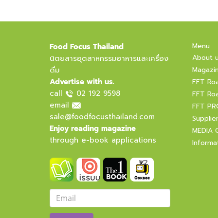
Menu
Food Focus Thailand
About 
นิตยสารอุตสาหกรรมอาหารและเครื่อง
ดื่ม
Magazi
Advertise with us.
FFT Ro
call
02 192 9598
FFT Ro
email
FFT PR
sale@foodfocusthailand.com
Supplie
Enjoy reading magazine
MEDIA 
through e-book applications
Informa