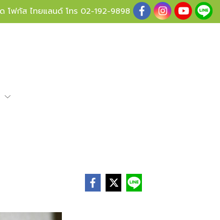
ู้ด โฟกัส ไทยแลนด์ โทร
02-192-9898
e