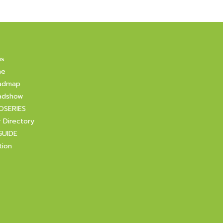
us
ne
admap
adshow
OSERIES
r Directory
GUIDE
tion