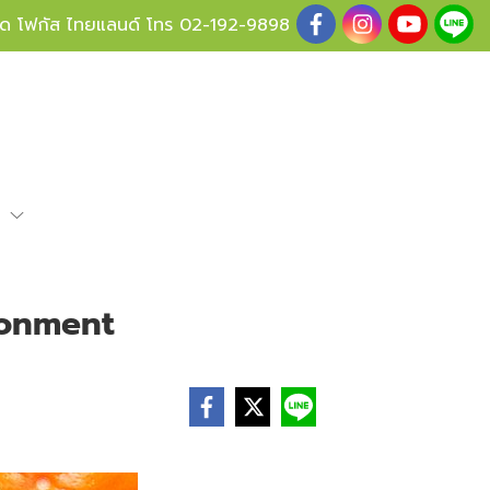
ู้ด โฟกัส ไทยแลนด์ โทร
02-192-9898
e
ronment