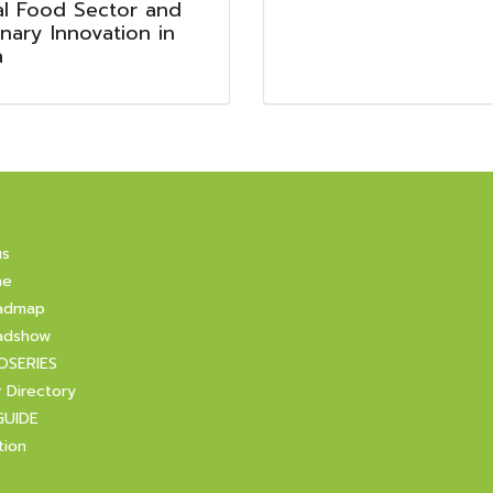
al Food Sector and
inary Innovation in
a
us
ne
admap
adshow
OSERIES
r Directory
GUIDE
tion