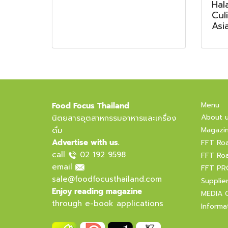
Hal
Cul
Asi
Menu
Food Focus Thailand
About 
นิตยสารอุตสาหกรรมอาหารและเครื่อง
ดื่ม
Magazi
Advertise with us.
FFT Ro
call
02 192 9598
FFT Ro
email
FFT PR
sale@foodfocusthailand.com
Supplie
Enjoy reading magazine
MEDIA 
through e-book applications
Informa