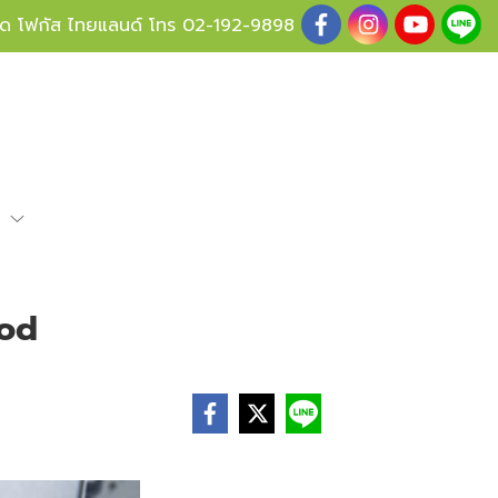
ู้ด โฟกัส ไทยแลนด์ โทร
02-192-9898
e
ood