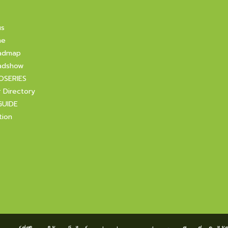
us
ne
admap
adshow
OSERIES
r Directory
GUIDE
tion