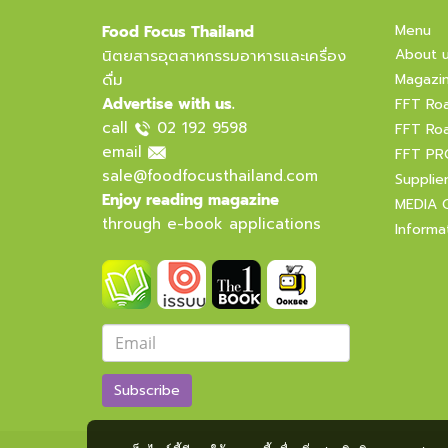
Menu
Food Focus Thailand
About 
นิตยสารอุตสาหกรรมอาหารและเครื่อง
ดื่ม
Magazi
Advertise with us.
FFT Ro
call
02 192 9598
FFT Ro
email
FFT PR
sale@foodfocusthailand.com
Supplie
Enjoy reading magazine
MEDIA 
through e-book applications
Informa
Subscribe