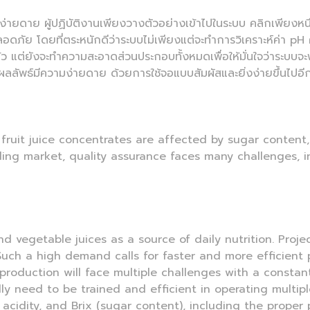
ายดาย ผู้ปฏิบัติงานเพียงวางตัวอย่างเข้าไปในระบบ คลิกเพียงหนึ่ง
งปลอดภัย โดยที่ตระหนักดีว่าระบบไม่เพียงแต่จะทำการวิเคราะห์ค่า 
ล้ว แต่ยังจะทำความสะอาดส่วนประกอบทั้งหมดเพื่อให้มั่นใจว่าระบบจ
ลลัพธ์มีความง่ายดาย ด้วยการใช้จอแบบสัมผัสและยิ่งง่ายขึ้นไปอีกด
d fruit juice concentrates are affected by sugar conten
ding market, quality assurance faces many challenges, i
and vegetable juices as a source of daily nutrition. Pro
5. Such a high demand calls for faster and more efficient
 production will face multiple challenges with a constan
ly need to be trained and efficient in operating multip
H, acidity, and Brix (sugar content), including the proper 