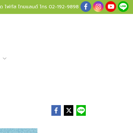
ู้ด โฟกัส ไทยแลนด์ โทร
02-192-9898
e