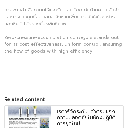
สายพานลำเลียงแบบไร้แรงดันสะสม โดดเด่นด้านความคุ้มค่า
และการควบคุมที่สม่ำเสมอ จึงช่วยเพิ่มความมั่นใจในการไหล
ของสินค้าได้อย่างมีประสิทธิภาพ
Zero-pressure-accumulation conveyors stands out
for its cost effectiveness, uniform control, ensuring
the flow of goods with high efficiency.
Related content
เรดาร์วัดระดับ: คำตอบของ
ความปลอดภัยในห้องปฏิบัติ
การยุคใหม่