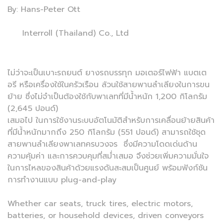
By: Hans-Peter Ott
Interroll (Thailand) Co., Ltd
ไม่ว่าจะเป็นเบาะรถยนต์ ยางรถบรรทุก มอเตอร์ไฟฟ้า แบตเต
อรี หรือเครื่องใช้ในครัวเรือน ล้วนใช้สายพานลำเลียงในการขน
ย้าย ซึ่งไม่จำเป็นต้องใช้กับพาเลทที่มีน้ำหนัก 1,200 กิโลกรัม
(2,645 ปอนด์)
เสมอไป ในการใช้งานระบบอัตโนมัติสำหรับการเคลื่อนย้ายสินค้า
ที่มีน้ำหนักมากถึง 250 กิโลกรัม (551 ปอนด์) สามารถใช้ชุด
สายพานลำเลียงพาเลทครบวงจร ซึ่งมีความโดดเด่นด้าน
ความคุ้มค่า และการควบคุมที่สม่ำเสมอ จึงช่วยเพิ่มความมั่นใจ
ในการไหลของสินค้าด้วยแรงดันสะสมเป็นศูนย์ พร้อมฟังก์ชัน
การทำงานแบบ plug-and-play
Whether car seats, truck tires, electric motors,
batteries, or household devices, driven conveyors