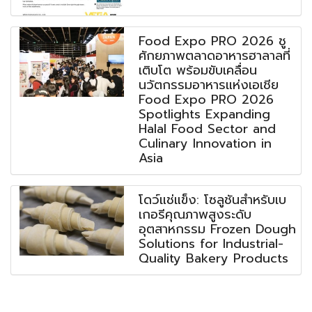
Food Expo PRO 2026 ชู
ศักยภาพตลาดอาหารฮาลาลที่
เติบโต พร้อมขับเคลื่อน
นวัตกรรมอาหารแห่งเอเชีย
Food Expo PRO 2026
Spotlights Expanding
Halal Food Sector and
Culinary Innovation in
Asia
โดว์แช่แข็ง: โซลูชันสำหรับเบ
เกอรีคุณภาพสูงระดับ
อุตสาหกรรม Frozen Dough
Solutions for Industrial-
Quality Bakery Products