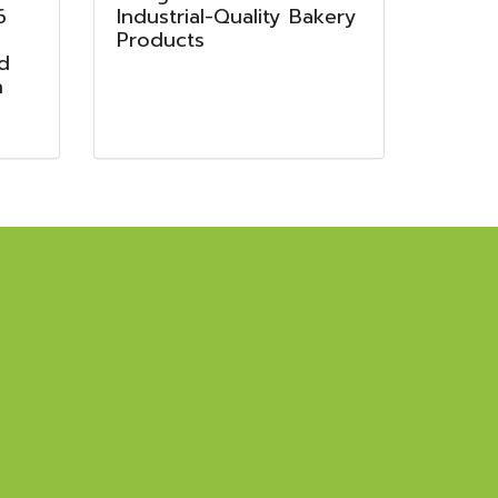
6
Industrial-Quality Bakery
g
Products
d
n