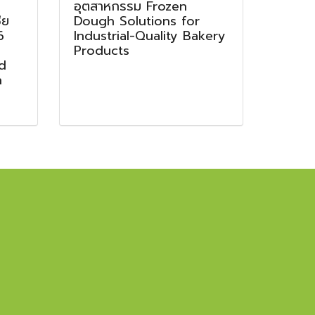
อุตสาหกรรม Frozen
ีย
Dough Solutions for
6
Industrial-Quality Bakery
g
Products
d
n