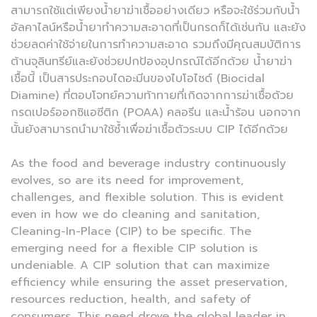
สามารถใช้แต่เพียงน้ำยาฆ่าเชื้ออย่างเดียว หรือจะใช้ร่วมกับน้ำ
อัลคาไลน์หรือน้ำยาทำความสะอาดที่เป็นกรดก็ได้เช่นกัน และยัง
ช่วยลดค่าใช้จ่ายในการทำความสะอาด รวมถึงมีคุณสมบัติการ
ต้านจุลินทรีย์และยังช่วยปกป้องอุปกรณ์ได้อีกด้วย น้ำยาฆ่า
เชื้อนี้ เป็นสารประกอบไดอะมีนของไบโอไซด์ (Biocidal
Diamine) ที่ตอบโจทย์ความท้าทายที่เกิดจากการฆ่าเชื้อด้วย
กรดเปอร์ออกซิแอซีติก (POAA) คลอรีน และน้ำร้อน นอกจาก
นั้นยังสามารถนำมาใช้ซ้ำเพื่อฆ่าเชื้อตัวระบบ CIP ได้อีกด้วย
As the food and beverage industry continuously
evolves, so are its need for improvement,
challenges, and flexible solution. This is evident
even in how we do cleaning and sanitation,
Cleaning-In-Place (CIP) to be specific. The
emerging need for a flexible CIP solution is
undeniable. A CIP solution that can maximize
efficiency while ensuring the asset preservation,
resources reduction, health, and safety of
consumers. This need drove the global leader in