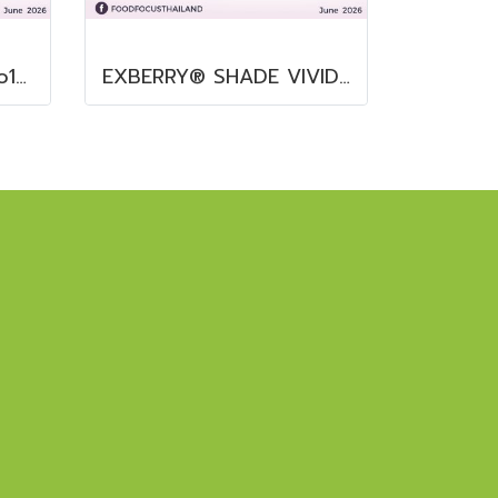
RoboQbo MODEL Qbo15-4
EXBERRY® SHADE VIVID ORANGE – OS