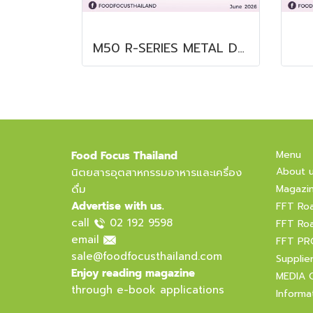
M50 R-SERIES METAL DETECTOR
Menu
Food Focus Thailand
About 
นิตยสารอุตสาหกรรมอาหารและเครื่อง
ดื่ม
Magazi
Advertise with us.
FFT Ro
call
02 192 9598
FFT Ro
email
FFT PR
sale@foodfocusthailand.com
Supplie
Enjoy reading magazine
MEDIA 
through e-book applications
Informa