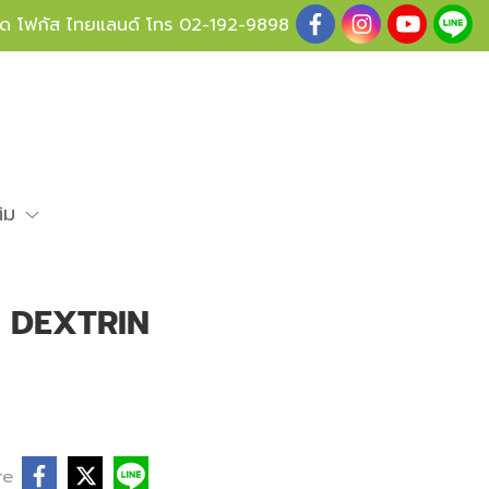
ู้ด โฟกัส ไทยแลนด์ โทร
02-192-9898
ติม
T DEXTRIN
re