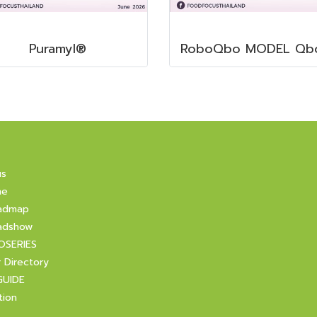
Puramyl®
us
ne
admap
adshow
OSERIES
r Directory
GUIDE
tion