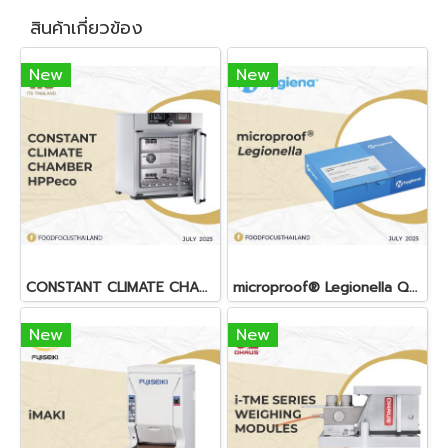
สินค้าเกี่ยวข้อง
New
New
CONSTANT CLIMATE CHAMBER HPPeco
microproof® Legionella QUANTIFICATION LyoKit
New
New