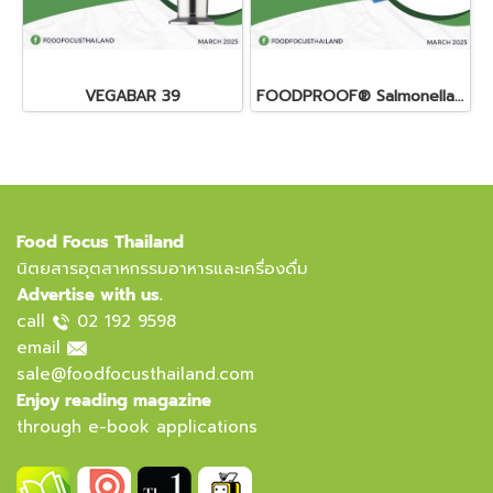
VEGABAR 39
FOODPROOF® Salmonella plus Cronobacter DETECTION LyoKit
Food Focus Thailand
นิตยสารอุตสาหกรรมอาหารและเครื่องดื่ม
Advertise with us.
call
02 192 9598
email
sale@foodfocusthailand.com
Enjoy reading magazine
through e-book applications