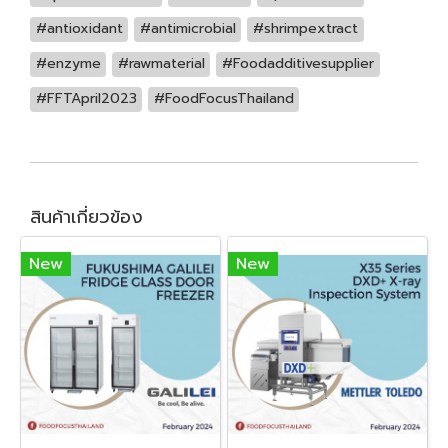
#antioxidant
#antimicrobial
#shrimpextract
#enzyme
#rawmaterial
#Foodadditivesupplier
#FFTApril2023
#FoodFocusThailand
สินค้าเกี่ยวข้อง
New
New