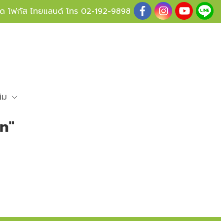
ู้ด โฟกัส ไทยแลนด์ โทร
02-192-9898
ติม
n"