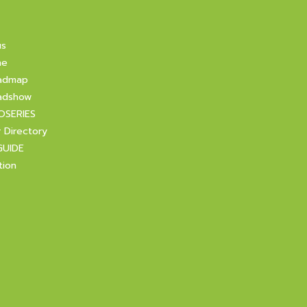
us
ne
admap
adshow
OSERIES
r Directory
GUIDE
tion