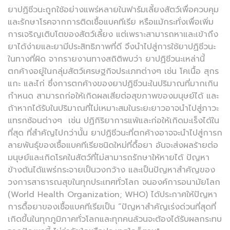
ยาปฏิชีวนะถูกใช้อย่างแพร่หลายในฟาร์มเลี้ยงสัตว์เพื่อควบคุม
และรักษาโรคจากการติดเชื้อแบคทีเรีย หรือแม้กระทั่งเพื่อเพิ่ม
การเจริญเติบโตของสัตว์เลี้ยง แต่เพราะสามารถหาและเข้าถึง
ยาได้ง่ายและยามีประสิทธิภาพที่ดี จึงนำไปสู่การใช้ยาปฏิชีวนะ
ในทางที่ผิด จากรายงานทางสถิติพบว่า ยาปฏิชีวนะเหล่านี้
ตกค้างอยู่ในกลุ่มสัตว์เศรษฐกิจประเภทต่างๆ เช่น โคเนื้อ สุกร
แกะ และไก่ ซึ่งการตกค้างของยาปฏิชีวนะในปริมาณที่มากเกิน
กำหนด สามารถก่อให้เกิดผลเสียต่อสุขภาพของมนุษย์ได้ และ
ถ้าหากได้รับในปริมาณที่ไม่เหมาะสมในระยะยาวอาจนำไปสู่ภาวะ
แทรกซ้อนต่างๆ เช่น ปฏิกิริยาการแพ้และก่อให้เกิดมะเร็งได้ใน
ที่สุด ที่สำคัญไปกว่านั้น ยาปฏิชีวนะที่ตกค้างอาจจะนำไปสู่การก
ลายพันธุ์ของเชื้อแบคทีเรียชนิดใหม่ที่ดื้อยา อันจะส่งผลร้ายต่อ
มนุษย์และเกิดโรคในสัตว์ที่ไม่สามารถรักษาให้หายได้ ปัญหา
ข้างต้นได้แพร่กระจายเป็นวงกว้าง และเป็นปัญหาสำคัญของ
วงการสาธารณสุขในทุกประเทศทั่วโลก จนองค์การอนามัยโลก
(World Health Organization; WHO) ได้ประกาศให้ปัญหา
การดื้อยาของเชื้อแบคทีเรียเป็น “ปัญหาสำคัญเร่งด่วนที่สุดที่
เกิดขึ้นในทุกภูมิภาคทั่วโลกและทุกคนล้วนจะต้องได้รับผลกระทบ