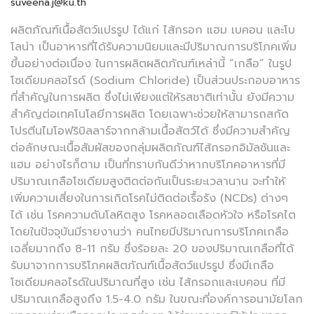
suveena.j@ku.th
ผลิตภัณฑ์เนื้อสัตว์แปรรูป ได้แก่ ไส้กรอก แฮม เบคอน และโบ
โลน่า เป็นอาหารที่ได้รับความนิยมและมีปริมาณการบริโภคเพิ่ม
ขึ้นอย่างต่อเนื่อง ในการผลิตผลิตภัณฑ์เหล่านี้ “เกลือ” ในรูป
โซเดียมคลอไรด์ (Sodium Chloride) เป็นส่วนประกอบอาหาร
ที่สำคัญในการผลิต ซึ่งไม่เพียงแต่ให้รสชาติเท่านั้น ยังมีความ
สำคัญต่อเทคโนโลยีการผลิต โดยเฉพาะช่วยให้สามารถสกัด
โปรตีนไมโอฟริบิลลาร์จากกล้ามเนื้อสัตว์ได้ ซึ่งมีความสำคัญ
ต่อลักษณะเนื้อสัมผัสของกลุ่มผลิตภัณฑ์ไส้กรอกอิมัลชันและ
แฮม อย่างไรก็ตาม เป็นที่ทราบกันดีว่าหากบริโภคอาหารที่มี
ปริมาณเกลือโซเดียมสูงติดต่อกันเป็นระยะเวลานาน จะทำให้
เพิ่มความเสี่ยงในการเกิดโรคไม่ติดต่อเรื้อรัง (NCDs) ต่างๆ
ได้ เช่น โรคความดันโลหิตสูง โรคหลอดเลือดหัวใจ หรือโรคไต
โดยในปัจจุบันมีรายงานว่า คนไทยมีปริมาณการบริโภคเกลือ
เฉลี่ยมากถึง 8-11 กรัม ซึ่งร้อยละ 20 ของปริมาณเกลือที่ได้
รับมาจากการบริโภคผลิตภัณฑ์เนื้อสัตว์แปรรูป ซึ่งมีเกลือ
โซเดียมคลอไรด์ในปริมาณที่สูง เช่น ไส้กรอกและเบคอน ที่มี
ปริมาณเกลือสูงถึง 1.5-4.0 กรัม ในขณะที่องค์การอนามัยโลก