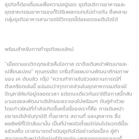
ธุรกิจก็ต้องดิ้นรนเพื่อความอยู่รอด ธุรกิจบริการอาหารและ
อุตสาหกรรมอาหารเองก็ได้รับผลกระทบไม่ต่างกัน ซึ่งหลาย
กลุ่มธุรกิจอาหารสามารถใช้วิกฤตนี้ต่อยอดจนเติบโตได้
พร้อมสำหรับการทำธุรกิจแบบใหม่
“เมื่อเรามองวิกฤตแล้วเห็นโอกาส เราจึงเดินหน้าพัฒนาและ
เปลี่ยนแปลง” คุณครรชิต เกริ่นถึงแผนงานพัฒนาศักยภาพ
ของ เค ดับบลิว กรุ๊ป “ความท้าทายในช่วงสถานการณ์ที่
ตึงเครียดเช่นนี้ แน่นอนว่าทุกภาคส่วนในอุตสาหกรรมต้องมี
ปัญหาให้แก้อยู่ตลอดเวลา แต่ขณะเดียวกันเราใช้โอกาสนี้กลับ
มามองและพัฒนาบริษัทของเราเองไปพร้อมๆ กับคู่ค้าด้วย
โดยก้าวใหม่ที่กำลังเกิดขึ้นครั้งนี้ของเราก็คือ การเดินหน้า
ขยายบริษัทในทุกมิติ ทั้งอาคาร สถานที่ และบุคลากร ซึ่ง
ผลลัพธ์ที่ได้กลับมานั้น เป็นที่น่าพอใจตั้งแต่ก่อนโปรเจกต์นี้จะ
แล้วเสร็จ เราสามารถดำเนินธุรกิจได้อย่างต่อเนื่อง คู่ค้า
สามารถเดินหน้าได้อย่างไร้รอยต่อ บุคลากรของเราเองก็