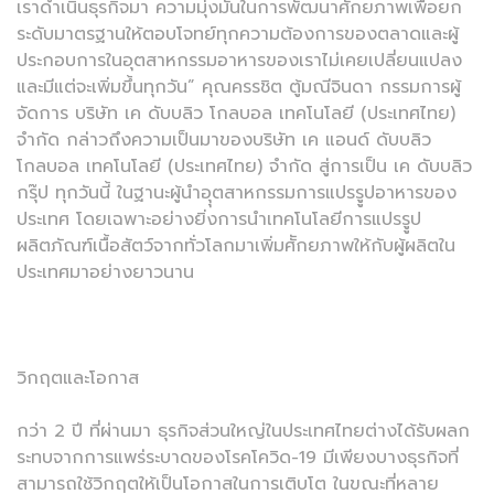
เราดำเนินธุรกิจมา ความมุ่งมั่นในการพัฒนาศักยภาพเพื่อยก
ระดับมาตรฐานให้ตอบโจทย์ทุกความต้องการของตลาดและผู้
ประกอบการในอุตสาหกรรมอาหารของเราไม่เคยเปลี่ยนแปลง
และมีแต่จะเพิ่มขึ้นทุกวัน” คุณครรชิต ตู้มณีจินดา กรรมการผู้
จัดการ บริษัท เค ดับบลิว โกลบอล เทคโนโลยี (ประเทศไทย)
จำกัด กล่าวถึงความเป็นมาของบริษัท เค แอนด์ ดับบลิว
โกลบอล เทคโนโลยี (ประเทศไทย) จำกัด สู่การเป็น เค ดับบลิว
กรุ๊ป ทุกวันนี้ ในฐานะผู้นำอุุตสาหกรรมการแปรรููปอาหารของ
ประเทศ โดยเฉพาะอย่างยิ่งการนำเทคโนโลยีการแปรรููป
ผลิตภัณฑ์เนื้อสัตว์จากทั่วโลกมาเพิ่มศัักยภาพให้กับผู้ผลิตใน
ประเทศมาอย่างยาวนาน
วิกฤตและโอกาส
กว่า 2 ปี ที่ผ่านมา ธุรกิจส่วนใหญ่ในประเทศไทยต่างได้รับผลก
ระทบจากการแพร่ระบาดของโรคโควิด-19 มีเพียงบางธุรกิจที่
สามารถใช้วิกฤตให้เป็นโอกาสในการเติบโต ในขณะที่หลาย