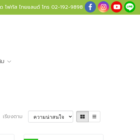
ู้ด โฟกัส ไทยแลนด์ โทร
02-192-9898
ติม
เรียงตาม