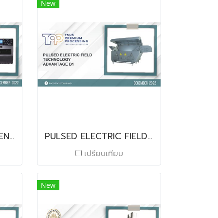
New
S84NX/S86NX PRINT ENGINE SERIES
PULSED ELECTRIC FIELD TECHNOLOGY ADVANTAGE B1
เปรียบเทียบ
New